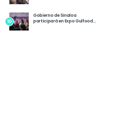
Congreso de la Ciudad de
México
Gobierno de Sinaloa
participará en Expo Gulfood
10
Dubai 2026 para promover el
garbanzo sinaloense