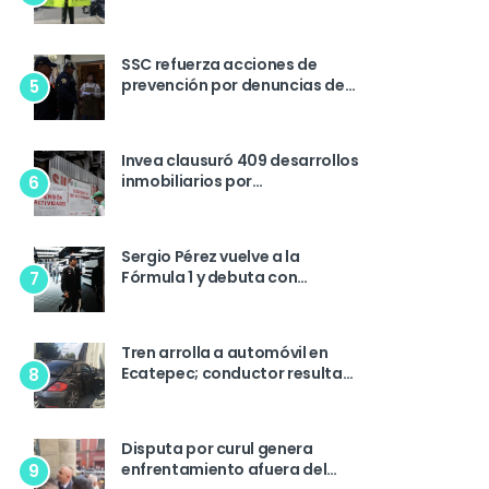
Lira por cierre del parque
SSC refuerza acciones de
prevención por denuncias de
5
extorsión en la colonia
Condesa
Invea clausuró 409 desarrollos
inmobiliarios por
6
irregularidades durante 2025
Sergio Pérez vuelve a la
Fórmula 1 y debuta con
7
Cadillac en pruebas de
pretemporada
Tren arrolla a automóvil en
Ecatepec; conductor resulta
8
lesionado
Disputa por curul genera
enfrentamiento afuera del
9