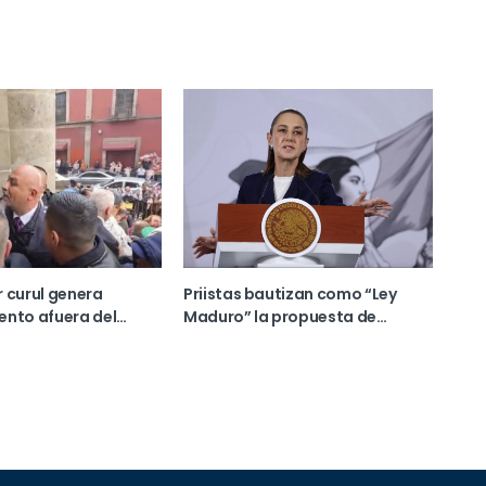
 curul genera
Priistas bautizan como “Ley
ento afuera del
Maduro” la propuesta de
e la Ciudad de
reforma electoral de Sheinbaum
en medio del debate sobre las
plurinominales