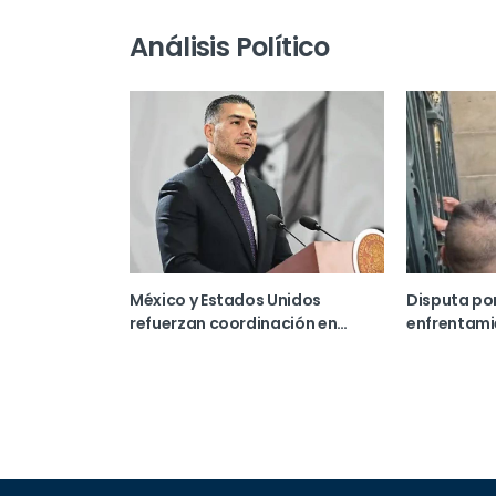
Análisis Político
México y Estados Unidos
Disputa por
refuerzan coordinación en
enfrentami
seguridad tras reunión de alto
Congreso d
nivel
México