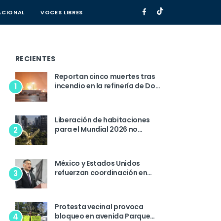
ACIONAL
(CURRENT)
VOCES LIBRES
(CURRENT)
RECIENTES
Reportan cinco muertes tras
incendio en la refinería de Dos
1
Bocas
Liberación de habitaciones
para el Mundial 2026 no
2
implica cancelaciones, afirma
sector hotelero de la CDMX
México y Estados Unidos
refuerzan coordinación en
3
seguridad tras reunión de alto
nivel
Protesta vecinal provoca
bloqueo en avenida Parque
4