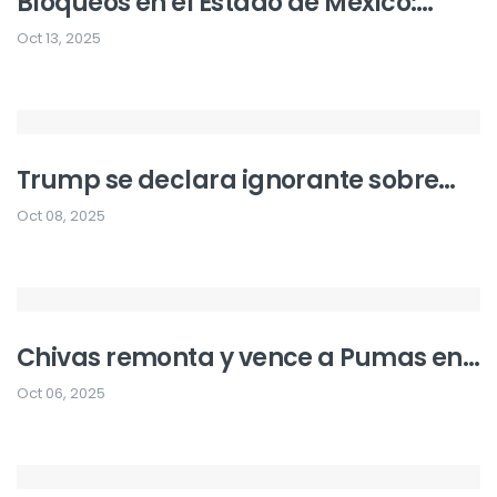
Bloqueos en el Estado de México:
Protestas ciudadanas afectan
Oct 13, 2025
vialidades principales
Trump se declara ignorante sobre
Bad Bunny y critica su participación
Oct 08, 2025
en el Super Bowl
Chivas remonta y vence a Pumas en
dramático encuentro
Oct 06, 2025