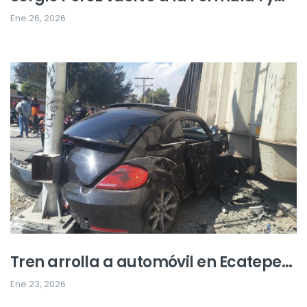
debuta con Cadillac en pruebas de
Ene 26, 2026
pretemporada
Tren arrolla a automóvil en Ecatepec;
conductor resulta lesionado
Ene 23, 2026