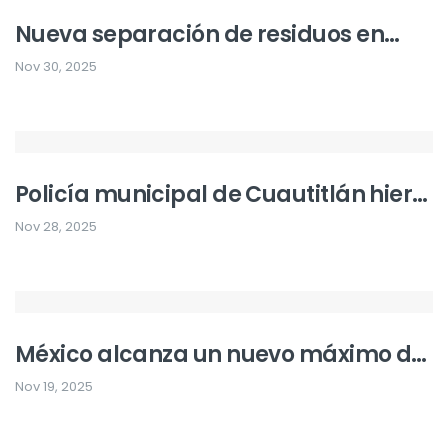
Nueva separación de residuos en
CDMX iniciará el 1 de enero de 2026
Nov 30, 2025
Policía municipal de Cuautitlán hiere
a su pareja y se suicida
Nov 28, 2025
México alcanza un nuevo máximo de
inversión extranjera directa: casi 41
Nov 19, 2025
000 millones de dólares en el tercer
trimestre de 2025