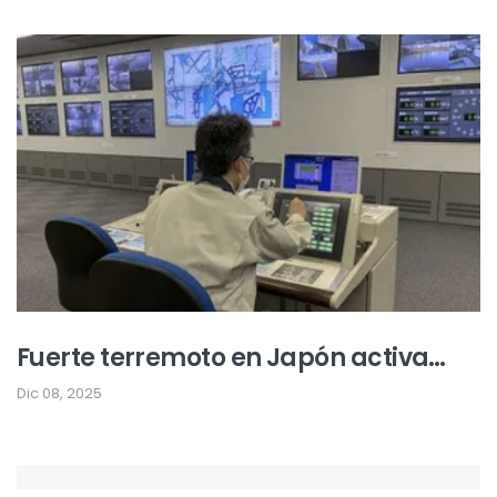
Fuerte terremoto en Japón activa
alerta de tsunami y provoca
Dic 08, 2025
evacuaciones masivas