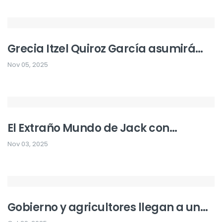
Grecia Itzel Quiroz García asumirá
como alcaldesa de Uruapan tras
Nov 05, 2025
asesinato de su esposo
El Extraño Mundo de Jack con
orquesta en vivo llega a la CDMX
Nov 03, 2025
Gobierno y agricultores llegan a un