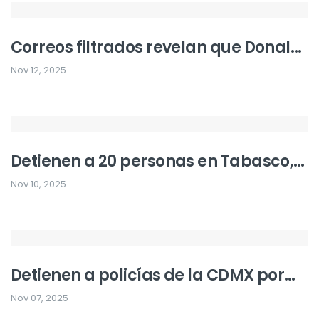
Correos filtrados revelan que Donald
Trump “sabía de las chicas” de
Nov 12, 2025
Jeffrey Epstein y habría estado con
una víctima
Detienen a 20 personas en Tabasco,
incluidas 4 policías y el líder criminal
Nov 10, 2025
“El Toto”
Detienen a policías de la CDMX por
muerte de joven en el Centro
Nov 07, 2025
Histórico