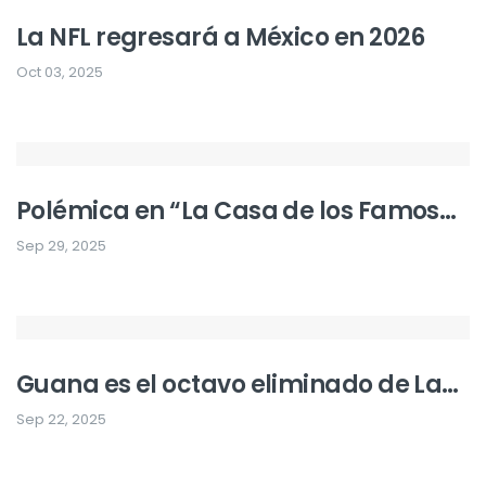
La NFL regresará a México en 2026
Oct 03, 2025
Polémica en “La Casa de los Famosos
México” por eliminación de Aarón
Sep 29, 2025
Mercury sin notario público
Guana es el octavo eliminado de La
Casa de los Famosos México 2025
Sep 22, 2025