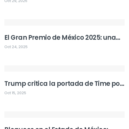
acuerdo: se levantan los bloqueos en
Oct 29, 2025
carreteras
El Gran Premio de México 2025: una
inyección económica histórica para
Oct 24, 2025
la CDMX
Trump critica la portada de Time por
una foto desfavorable
Oct 15, 2025