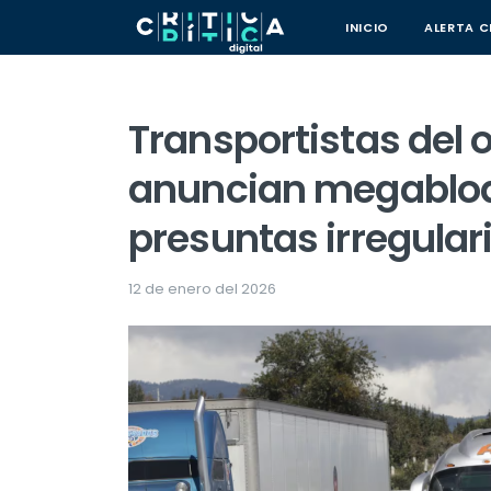
INICIO
ALERTA C
Transportistas del 
anuncian megabloq
presuntas irregula
12 de enero del 2026