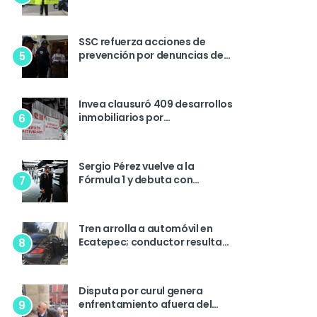
Lira por cierre del parque
SSC refuerza acciones de
prevención por denuncias de
5
extorsión en la colonia
Condesa
Invea clausuró 409 desarrollos
inmobiliarios por
6
irregularidades durante 2025
Sergio Pérez vuelve a la
Fórmula 1 y debuta con
7
Cadillac en pruebas de
pretemporada
Tren arrolla a automóvil en
Ecatepec; conductor resulta
8
lesionado
Disputa por curul genera
enfrentamiento afuera del
9