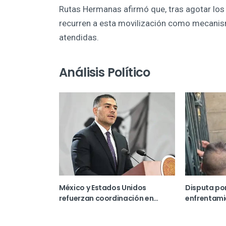
Rutas Hermanas afirmó que, tras agotar los
recurren a esta movilización como mecani
atendidas.
Análisis Político
México y Estados Unidos
Disputa por
refuerzan coordinación en
enfrentami
seguridad tras reunión de alto
Congreso d
nivel
México