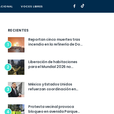
ACIONAL
(CURRENT)
VOCES LIBRES
(CURRENT)
RECIENTES
Reportan cinco muertes tras
incendio en la refinería de Dos
1
Bocas
Liberación de habitaciones
para el Mundial 2026 no
2
implica cancelaciones, afirma
sector hotelero de la CDMX
México y Estados Unidos
refuerzan coordinación en
3
seguridad tras reunión de alto
nivel
Protesta vecinal provoca
bloqueo en avenida Parque
4