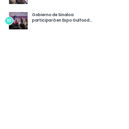
Congreso de la Ciudad de
México
Gobierno de Sinaloa
participará en Expo Gulfood
10
Dubai 2026 para promover el
garbanzo sinaloense