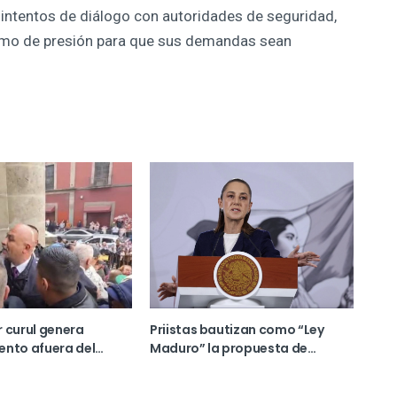
 intentos de diálogo con autoridades de seguridad,
smo de presión para que sus demandas sean
 curul genera
Priistas bautizan como “Ley
ento afuera del
Maduro” la propuesta de
e la Ciudad de
reforma electoral de Sheinbaum
en medio del debate sobre las